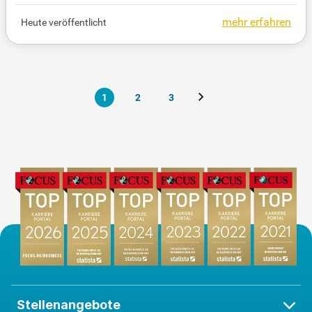
gen, Teamgeist und Verantwortungsbewusstsein.
mehr erfahren
Heute veröffentlicht
Außerdem bringst du Interesse an Zahlen und ein g
utes kaufmännisches Gespür mit. In verschiedenen
Fachabteilungen erhältst du wertvolle Einblicke in
die Bereiche Kundenberatung, Kreditgeschäft und
Rechnungswesen.
1
2
3
Stellenangebote