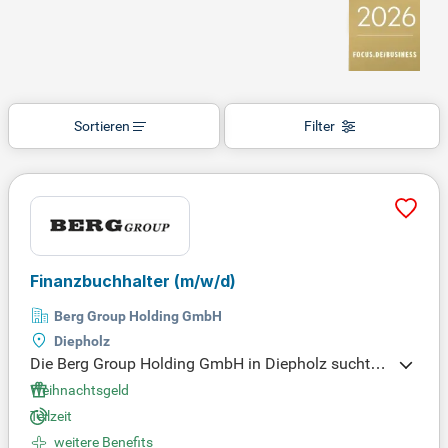
Sortieren
Filter
Finanzbuchhalter
(m/w/d)
Berg Group Holding GmbH
Diepholz
Die Berg Group Holding GmbH in Diepholz sucht e
ngagierte Finanzbuchhalter (m/w/d) in Teilzeit ode
Weihnachtsgeld
r Vollzeit. In dieser Position bearbeiten Sie selbstst
Teilzeit
ändig die laufende Finanzbuchhaltung und unterst
weitere Benefits
ützen bei Monats-, Quartals- und Jahresabschlüss