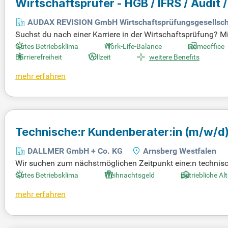
Wirtschaftsprüfer - HGB / IFRS / Audit 
AUDAX REVISION GmbH Wirtschaftsprüfungsgesellsch
Suchst du nach einer Karriere in der Wirtschaftsprüfung? 
estens gerüstet. Insbesondere Kenntnisse in HGB und IFRS 
Gutes Betriebsklima
Work-Life-Balance
Homeoffice
tenzen verfügen. Wir bieten dir 30 Tage Urlaub, flexible A
Barrierefreiheit
Vollzeit
weitere Benefits
Weiterbildungsangebote für deinen beruflichen Aufstieg.
mehr erfahren
Technische:r Kundenberater:in
(m/w/d
DALLMER GmbH + Co. KG
Arnsberg Westfalen
Wir suchen zum nächstmöglichen Zeitpunkt eine:n technische
n bei der Auswahl und dem Einsatz unserer Produkte. Sie b
Gutes Betriebsklima
Weihnachtsgeld
Betriebliche Al
bestmöglich zu helfen. Zudem beantworten Sie technische 
mehr erfahren
chmessen. Ihre Aufgaben umfassen auch spezielle fachbezoge
hlossene Ausbildung im Bereich Sanitärtechnik und erste 