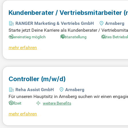
Kundenberater / Vertriebsmitarbeiter
(
RANGER Marketing & Vertriebs GmbH
Arnsberg
Starte jetzt Deine Karriere als Kundenberater / Vertriebsmi
Dich exklusive Produkte aus den Bereichen Telekommunikat
Quereinstieg möglich
Festanstellung
Gutes Betriebs
Geschäftsbeziehungen mit Privatkunden. Selbstständig pla
mehr erfahren
bist und gerne neue Kontakte knüpfst, bist Du bei uns gena
eld!
Controller
(m/w/d)
Reha Assist GmbH
Arnsberg
Für unseren Hauptsitz in Arnsberg suchen wir einen engagier
nd entsprechend unserem Leitsatz: „Der Mensch steht im M
Vollzeit
weitere Benefits
olling-Tools wie Power BI und die Erstellung hochwertiger Be
mehr erfahren
ken und Kennzahlen. Sie führen Soll-/Ist-Abweichungsanalys
ven Umfeld einbringen möchten, freuen wir uns auf Ihre Be