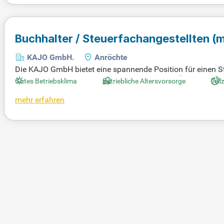
Buchhalter / Steuerfachangestellten
(
KAJO GmbH.
Anröchte
Die KAJO GmbH bietet eine spannende Position für einen 
der Buchhaltung. Zu den Aufgaben zählen die Überwachun
Gutes Betriebsklima
Betriebliche Altersvorsorge
Teil
nungen. Bewerber sollten idealerweise DATEV-Kenntnisse und
mehr erfahren
wird vorausgesetzt, ebenso wie gute Englischkenntnisse. W
mit kurzen Entscheidungswegen. Zudem bieten wir eine leis
rsvorsorge.