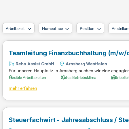
Arbeitszeit
Homeoffice
Position
Anstellun
Teamleitung Finanzbuchhaltung
(m/w/
Reha Assist GmbH
Arnsberg Westfalen
Für unseren Hauptsitz in Arnsberg suchen wir eine engagie
dat unterstützt unser vollzeit Finanzbuchhaltungs-Team akti
Flexible Arbeitszeiten
Gutes Betriebsklima
Betrieblic
Handels.“ Zu den Aufgaben gehören die Führung der Finanz
mehr erfahren
rbuchungen und Zahlungsverkehr. Darüber hinaus sind Sie
wortlich. Ebenso führen Sie Monats- und Jahresabschlüsse
h jetzt und werden Sie Teil unseres dynamischen Teams!
Steuerfachwirt - Jahresabschluss / St