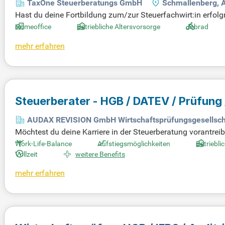
TaxOne Steuerberatungs GmbH
Schmallenberg, 
Hast du deine Fortbildung zum/zur Steuerfachwirt:in erfol
g? In einer modernen digitalen Kanzlei bist du versiert i
Homeoffice
Betriebliche Altersvorsorge
Jobrad
twortliche Arbeitsweise und dein hoher Qualitätsanspruch
mehr erfahren
auf C1-Niveau, sowohl schriftlich als auch im direkten Konta
tunden und nutze bis zu drei Tage Homeoffice. Wir bieten bez
zen.
Steuerberater - HGB / DATEV / Prüfung
AUDAX REVISION GmbH Wirtschaftsprüfungsgesellsch
Möchtest du deine Karriere in der Steuerberatung vorantrei
Berufserfahrung mitbringen! Du solltest gute Kenntnisse i
Work-Life-Balance
Aufstiegsmöglichkeiten
Betriebli
ältiger, strukturierter Arbeitsstil und Teamarbeit sind essen
Vollzeit
weitere Benefits
icklungsmöglichkeiten. Profitier von einer ausgewogenen Wo
mehr erfahren