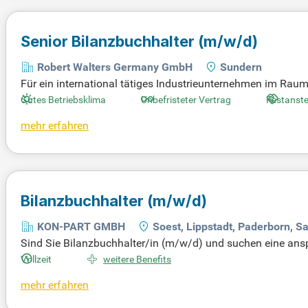
Senior Bilanzbuchhalter
(m/w/d)
Robert Walters Germany GmbH
Sundern
Für ein international tätiges Industrieunternehmen im Rau
se Schlüsselposition umfasst die Abschlusserstellung nach
Gutes Betriebsklima
Unbefristeter Vertrag
Festanste
ng im Finanz- und Rechnungswesen mit und sind bereit, Ih
mehr erfahren
enverantwortliche Erstellung von Monats-, Quartals- und 
lterische Fragestellungen selbstständig. Nutzen Sie diese C
Bilanzbuchhalter
(m/w/d)
KON-PART GMBH
Soest, Lippstadt, Paderborn, S
Sind Sie Bilanzbuchhalter/in (m/w/d) und suchen eine ans
rn/Sauerland unterstützen Sie direkt den CFO und überne
Vollzeit
weitere Benefits
chluss mit und gestalten Digitalisierungsthemen entscheid
mehr erfahren
uung der Auslandsgesellschaften in buchhalterischen Frage
n. Bewerben Sie sich jetzt, um Ihre Expertise in einem dyn