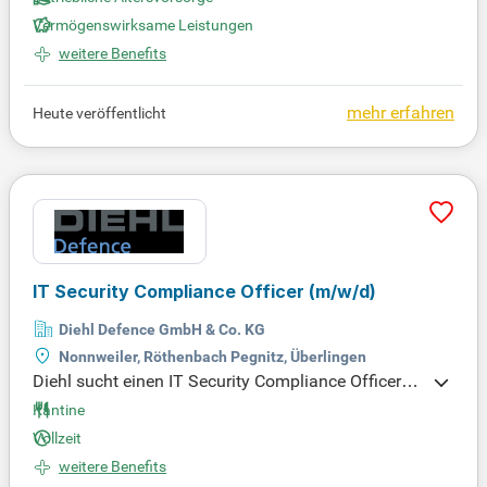
nd entdecke spannende Herausforderungen. Bewir
Vermögenswirksame Leistungen
b dich jetzt für weitere Informationen zur Stelle!
weitere Benefits
mehr erfahren
Heute veröffentlicht
IT Security Compliance Officer
(m/w/d)
Diehl Defence GmbH & Co. KG
Nonnweiler, Röthenbach Pegnitz, Überlingen
Diehl sucht einen IT Security Compliance Officer
(m/w/d), der die digitale Transformation aktiv mitg
Kantine
estaltet. Bei uns stehen Nachhaltigkeit und Frieden
Vollzeit
ssicherung im Mittelpunkt – unterstützt von über 1
weitere Benefits
6.000 engagierten Mitarbeiterinnen und Mitarbeiter