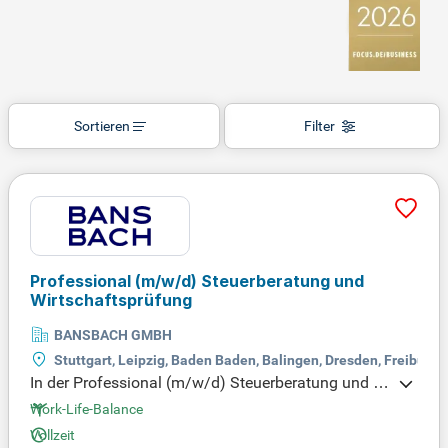
Sortieren
Filter
Professional
(m/w/d)
Steuerberatung und
Wirtschaftsprüfung
BANSBACH GMBH
Stuttgart, Leipzig, Baden Baden, Balingen, Dresden, Freiburg
In der Professional (m/w/d) Steuerberatung und W
irtschaftsprüfung übernimmst du die Bearbeitung
Work-Life-Balance
von betrieblichen Steuererklärungen und erstellst J
Vollzeit
ahresabschlüsse. Du wirkst aktiv an Jahres- und K