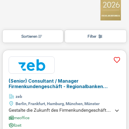
Sortieren
Filter
(Senior) Consultant / Manager
Firmenkundengeschäft - Regionalbanken
(w|m|d)
zeb
Berlin, Frankfurt, Hamburg, München, Münster
Gestalte die Zukunft des Firmenkundengeschäfts i
n Sparkassen und Genossenschaftsbanken aktiv
Homeoffice
mit! In einem dynamischen Team entwickelst du in
Vollzeit
novative Lösungen für den stationären und medial