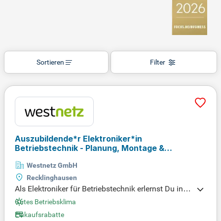
Sortieren
Filter
Auszubildende*r Elektroniker*in
Betriebstechnik - Planung, Montage &
Instandsetzung Energiewirtschaft - NEU!
Westnetz GmbH
Recklinghausen
Als Elektroniker für Betriebstechnik erlernst Du in 3,
5 Jahren essentielle Fähigkeiten zur Installation, Pr
Gutes Betriebsklima
üfung und Reparatur elektrischer Anlagen. Du plan
Einkaufsrabatte
st und montierst außerdem Schalt- und Steueranla