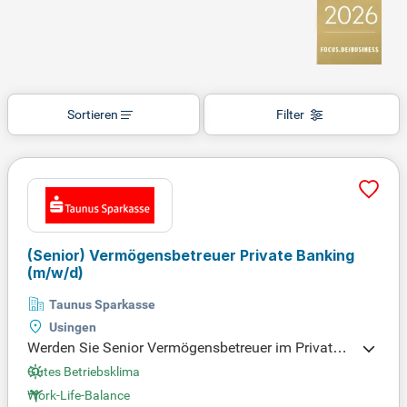
Sortieren
Filter
(Senior) Vermögensbetreuer Private Banking
(m/w/d)
Taunus Sparkasse
Usingen
Werden Sie Senior Vermögensbetreuer im Private B
anking in Usingen! In dieser Position beraten Sie ru
Gutes Betriebsklima
nd 150 anspruchsvolle Kundenverbünde und maxi
Work-Life-Balance
mieren deren Erträge aus Vermögen ab 500.000 Eu