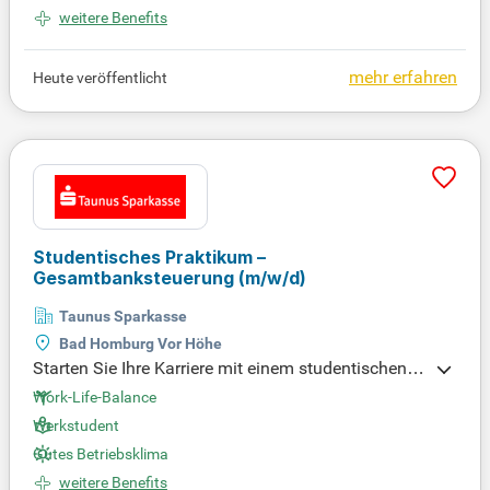
weitere Benefits
keiten!
mehr erfahren
Heute veröffentlicht
Studentisches Praktikum –
Gesamtbanksteuerung
(m/w/d)
Taunus Sparkasse
Bad Homburg Vor Höhe
Starten Sie Ihre Karriere mit einem studentischen P
raktikum in der Gesamtbanksteuerung bei der Tau
Work-Life-Balance
nus Sparkasse in Bad Homburg! Verpassen Sie nic
Werkstudent
ht die Chance, praktische Erfahrungen in der Schalt
Gutes Betriebsklima
zentrale der Bank zu sammeln. Sie werden entwed
er im Risiko- und Ergebniscontrolling oder im Rech
weitere Benefits