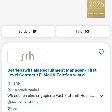
Sortieren
Filter
Betriebswirt als Recruitment Manager - First
Level Contact / E-Mail & Telefon w m d
SRH
Oestrich-Winkel
Wir suchen eine engagierte Fachkraft mit Hochsch
ulabschluss in Betriebswirtschaftslehre oder Wirtsc
Gutes Betriebsklima
haftspsychologie und Erfahrung im Vertrieb von be
Vollzeit
ratungsintensiven Produkten, idealerweise im Hoch