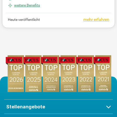
Fördermittel. Zudem begleiten Sie Kunden beim Ba
weitere Benefits
u, Kauf oder der Modernisierung ihrer Immobilien.
Als Spezialist unterstützen Sie unsere Vertriebsein
mehr erfahren
Heute veröffentlicht
heiten bei fachlichen Fragen und beraten zu Verbu
ndprodukten wie Bauspar- und Versicherungslösun
gen. Sie arbeiten eng mit Immobilienberatern zusa
mmen, um Potenziale im Wohnungsmarkt zu ersch
ließen. Idealerweise bringen Sie eine Ausbildung zu
m Bankfachwirt (m/w/d) oder eine vergleichbare Q
ualifikation mit.
Stellenangebote