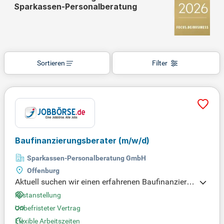
Sparkassen-Personalberatung
Sortieren
Filter
Baufinanzierungsberater
(m/w/d)
Sparkassen-Personalberatung GmbH
Offenburg
Aktuell suchen wir einen erfahrenen Baufinanzieru
ngsberater (m/w/d), der unser Team verstärkt. Ihre
Festanstellung
Hauptaufgabe besteht darin, Neu- und Bestandsku
Unbefristeter Vertrag
nden umfassend zu Wohnungsbaufinanzierungen
Flexible Arbeitszeiten
zu beraten, einschließlich der Nutzung öffentlicher