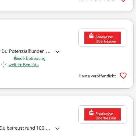
t Du Potenzialkunden üb
eichen Aktiv-, Geldanlag
Kinderbetreuung
Beratung über Telefon un
weitere Benefits
ugeschnitten sind. Bewir
Heute veröffentlicht
 Du betreust rund 100.00
arkenzeichen. Gemeinsam