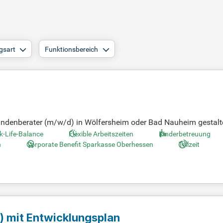
gsart
Funktionsbereich
kundenberater (m/w/d) in Wölfersheim oder Bad Nauheim gestalt
. Bewirb Dich jetzt für mehr Informationen!
k-Life-Balance
Flexible Arbeitszeiten
Kinderbetreuung
n
Corporate Benefit Sparkasse Oberhessen
Teilzeit
)
mit Entwicklungsplan