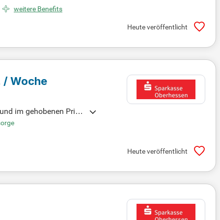
ch neue Kunden für uns.
weitere Benefits
Heute veröffentlicht
. / Woche
 und im gehobenen Priva
test. Deine Ideen sind g
sorge
werden möchtest, freuen w
ranstaltungen und Schulu
Heute veröffentlicht