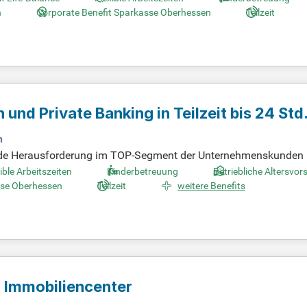
Dabei setzen wir auf langfristige Beziehungen und gewinnen au
n
Corporate Benefit Sparkasse Oberhessen
Teilzeit
chaftlichen Arbeitsumfeld, das auf Vertrauen basiert.
nd Private Banking in Teilzeit bis 24 Std
n
nnende Herausforderung im TOP-Segment der Unternehmenskunden
t, indem Du an der Schnittstelle zwischen beiden Bereichen arbei
ible Arbeitszeiten
Kinderbetreuung
Betriebliche Altersvor
ich zu entwickeln und umzusetzen. Wenn Du Teil unserer Vision 
sse Oberhessen
Teilzeit
weitere Benefits
ehören die Terminkoordination sowie die Unterstützung von Ve
kasse der Zukunft!
)
Immobiliencenter