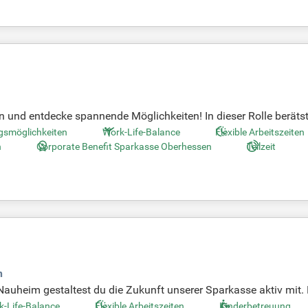
 und entdecke spannende Möglichkeiten! In dieser Rolle beräts
aktive Ansprache von Kunden aus dem Servicebereich in den Ber
gsmöglichkeiten
Work-Life-Balance
Flexible Arbeitszeiten
 langfristige Geschäftsbeziehungen auf, indem Du individuelle 
n
Corporate Benefit Sparkasse Oberhessen
Teilzeit
fsorientierte Produkte, die auf die Bedürfnisse Deiner Kunden z
ratung!
n
auheim gestaltest du die Zukunft unserer Sparkasse aktiv mit.
 individuelle Beratung und persönliche Betreuung sind unser M
k-Life-Balance
Flexible Arbeitszeiten
Kinderbetreuung