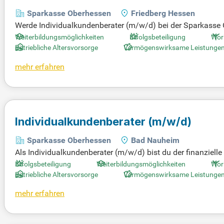
Sparkasse Oberhessen
Friedberg Hessen
Werde Individualkundenberater (m/w/d) bei der Sparkasse O
e Kundenbeziehungen aufzubauen und erstklassige Beratung
Weiterbildungsmöglichkeiten
Erfolgsbeteiligung
Wor
h gezieltes Mentoring und strukturierte Fortbildung. Du wi
Betriebliche Altersvorsorge
Vermögenswirksame Leistunge
Bad Vilbel, Karben, Nidda oder Bad Nauheim – Deine Karrie
mehr erfahren
sse Oberhessen!
Individualkundenberater
(m/w/d)
Sparkasse Oberhessen
Bad Nauheim
Als Individualkundenberater (m/w/d) bist du der finanziell
t der Aufbau langfristiger Kundenbeziehungen, um ein erst
Erfolgsbeteiligung
Weiterbildungsmöglichkeiten
Wor
ung neuer Potenzialkunden gehören zu deinen Hauptaufgabe
Betriebliche Altersvorsorge
Vermögenswirksame Leistunge
e bis zur Wunschimmobilie. Du erstellst bedarfsorientierte 
mehr erfahren
wirb dich jetzt und gestalte gemeinsam mit uns die Zukunf