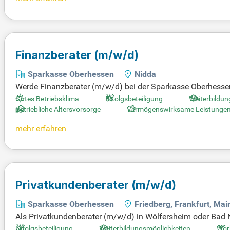
Finanzberater
(m/w/d)
Sparkasse Oberhessen
Nidda
Werde Finanzberater (m/w/d) bei der Sparkasse Oberhessen
er verschiedene Medienkanäle. Deine Hauptaufgabe ist die 
Gutes Betriebsklima
Erfolgsbeteiligung
Weiterbildun
e-/Passiv-, Verbund- und Dienstleistungsgeschäft. Du baust
Betriebliche Altersvorsorge
Vermögenswirksame Leistunge
d Video anbietest. Mit dem S-Finanzplan verkaufst Du bedar
mehr erfahren
b Dich noch heute und starte Deine Karriere in der Finanzbe
Privatkundenberater
(m/w/d)
Sparkasse Oberhessen
Friedberg, Frankfurt, Mai
Als Privatkundenberater (m/w/d) in Wölfersheim oder Bad N
0 Kunden und begleitest sie durch alle Lebensphasen. Die
Erfolgsbeteiligung
Weiterbildungsmöglichkeiten
Wor