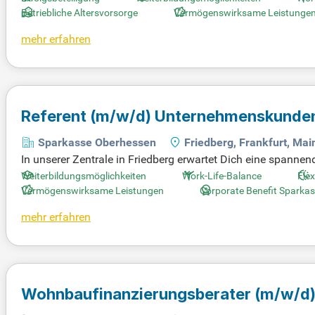
erkundest du die Bedürfnisse und Lebensziele der Kunden. 
Betriebliche Altersvorsorge
Vermögenswirksame Leistunge
Werde Teil unseres Teams und profitiere von einem partners
mehr erfahren
Referent
(m/w/d)
Unternehmenskunden u
Sparkasse Oberhessen
Friedberg, Frankfurt, Mai
In unserer Zentrale in Friedberg erwartet Dich eine spa
te Banking. Du gestaltest die Zukunft unserer Bank aktiv mi
Weiterbildungsmöglichkeiten
Work-Life-Balance
Flex
efragt; du hast die Möglichkeit, Projekte eigenverantwortl
Vermögenswirksame Leistungen
Corporate Benefit Sparka
ir uns auf Deine Bewerbung! Zu Deinem Aufgabenbereich g
mehr erfahren
ngen. Werde jetzt Teil des Teams und exklusiv unsere Spar
Wohnbaufinanzierungsberater
(m/w/d