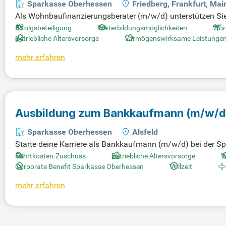
Sparkasse Oberhessen
Friedberg, Frankfurt, Mai
Als Wohnbaufinanzierungsberater (m/w/d) unterstützen Sie 
m modernen Arbeitsplatz und flexiblen Arbeitszeiten, währe
Erfolgsbeteiligung
Weiterbildungsmöglichkeiten
Wor
e auf individuelle und bedarfsgerechte Lösungen. Der Mult
Betriebliche Altersvorsorge
Vermögenswirksame Leistunge
ckeln. Sie integrieren LBS-Produkte sowie Angebote der Sp
mehr erfahren
e und gestalten Sie die Zukunft des Wohnbaus aktiv mit!
Ausbildung zum Bankkaufmann
(m/w/d
Sparkasse Oberhessen
Alsfeld
Starte deine Karriere als Bankkaufmann (m/w/d) bei der Spa
in einem digitalen Umfeld und entwickelst wichtige Fähigk
Fahrtkosten-Zuschuss
Betriebliche Altersvorsorge
W
n bedarfsorientiert zu beraten und verantwortungsvoll mi
Corporate Benefit Sparkasse Oberhessen
Vollzeit
du dich optimal auf die Herausforderungen des Berufslebe
mehr erfahren
m deinen Kunden einen erstklassigen Service zu bieten. Bew