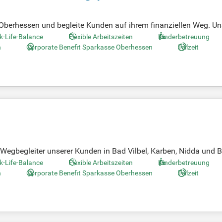
berhessen und begleite Kunden auf ihrem finanziellen Weg. Unser
 zu bieten. Nutze die Chance zur persönlichen und beruflichen
k-Life-Balance
Flexible Arbeitszeiten
Kinderbetreuung
rst aktiv unsere Individualkunden ansprechen und Potenzialkunde
n
Corporate Benefit Sparkasse Oberhessen
Teilzeit
rechancen warten auf Dich. Bewirb Dich noch heute und gestalt
e Wegbegleiter unserer Kunden in Bad Vilbel, Karben, Nidda und 
klassiges Beratungserlebnis zu gewährleisten. Aktive Kundenans
k-Life-Balance
Flexible Arbeitszeiten
Kinderbetreuung
n. Bei uns lebst du den ganzheitlichen Beratungsansatz – von
n
Corporate Benefit Sparkasse Oberhessen
Teilzeit
Lösungen mithilfe des S-Finanzkonzepts, um die individuellen Be
t der Sparkasse Oberhessen!