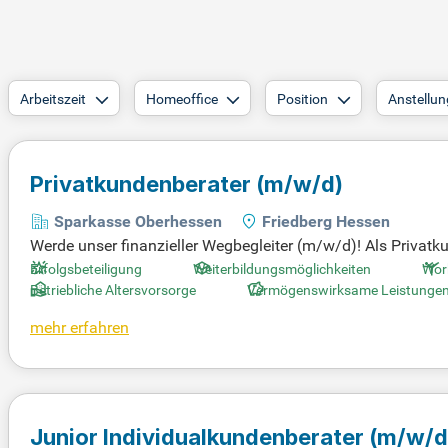
Arbeitszeit
Homeoffice
Position
Anstellun
Privatkundenberater
(m/w/d)
Sparkasse Oberhessen
Friedberg Hessen
Werde unser finanzieller Wegbegleiter (m/w/d)! Als Privat
er Sparkasse und betreust rund 100.000 Kunden zuverlässig
Erfolgsbeteiligung
Weiterbildungsmöglichkeiten
Wor
Betriebliche Altersvorsorge
Vermögenswirksame Leistunge
mehr erfahren
Junior Individualkundenberater
(m/w/d