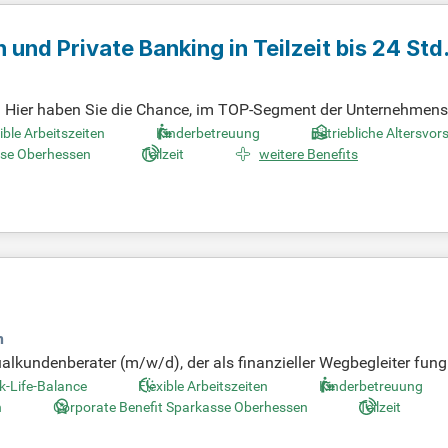
nd Private Banking in Teilzeit bis 24 Std
rg! Hier haben Sie die Chance, im TOP-Segment der Unternehme
agt, und Sie können Projekte eigenverantwortlich entwickeln. Sie
ible Arbeitszeiten
Kinderbetreuung
Betriebliche Altersvor
unterstützen Sie die Organisation von Veranstaltungen und Sc
sse Oberhessen
Teilzeit
weitere Benefits
re Bewerbung!
n
kundenberater (m/w/d), der als finanzieller Wegbegleiter fungie
egenheit. Ziel ist der Aufbau langfristiger Kundenbeziehungen 
k-Life-Balance
Flexible Arbeitszeiten
Kinderbetreuung
arkasse und bringe Deine Expertise ein. Wir bieten attraktive St
n
Corporate Benefit Sparkasse Oberhessen
Teilzeit
och heute und werde Teil unseres motivierten Teams!