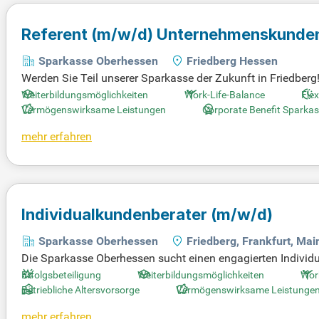
Referent
(m/w/d)
Unternehmenskunden u
Sparkasse Oberhessen
Friedberg Hessen
Werden Sie Teil unserer Sparkasse der Zukunft in Friedbe
en Private Banking aktiv zu gestalten. Ihre Ideen sind gefr
Weiterbildungsmöglichkeiten
Work-Life-Balance
Flex
begleiten wichtige Maßnahmen in beiden Bereichen. Zudem 
Vermögenswirksame Leistungen
Corporate Benefit Sparka
it sind, innovative Impulse zu setzen, freuen wir uns auf Ih
mehr erfahren
Individualkundenberater
(m/w/d)
Sparkasse Oberhessen
Friedberg, Frankfurt, Mai
Die Sparkasse Oberhessen sucht einen engagierten Individual
sönliche Beratung im Vordergrund und ist eine Herzensangel
Erfolgsbeteiligung
Weiterbildungsmöglichkeiten
Wor
gserlebnisse. Gestalte gemeinsam mit uns die Zukunft der Sp
Betriebliche Altersvorsorge
Vermögenswirksame Leistunge
arben, Nidda und Bad Nauheim. Interessiert? Bewirb Dich n
mehr erfahren