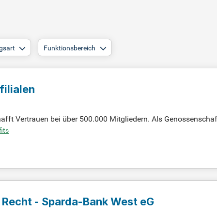
gsart
Funktionsbereich
ilialen
fft Vertrauen bei über 500.000 Mitgliedern. Als Genossenschaf
abhängig macht. Unsere Mitglieder profitieren von einer verlässl
its
 und fördern Gemeinschaft und Einfachheit in unseren Dienstleist
äglich leben. Entdecken Sie die Vorteile einer Bank, die Ihre Inte
 Recht - Sparda-Bank West eG