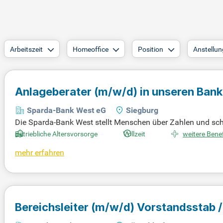
Arbeitszeit
Homeoffice
Position
Anstellun
Anlageberater
(m/w/d)
in unseren Bankf
Sparda-Bank West eG
Siegburg
Die Sparda-Bank West stellt Menschen über Zahlen und scha
r Dienstleister, sondern Miteigentümer, was uns fair und un
Betriebliche Altersvorsorge
Vollzeit
weitere Benef
uhören basiert. Wir sind für Sie da, wenn’s wirklich zählt,
mehr erfahren
parenz sind die Säulen unserer Geschäftspolitik, die wir tagt
hnen zuverlässige Unterstützung bietet.
Bereichsleiter
(m/w/d)
Vorstandsstab /