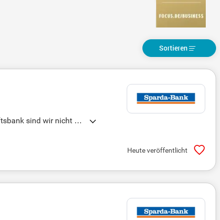
Sortieren
tsbank sind wir nicht nu
ichen Beratung, die auf Z
ungen. Fairness und Trans
Heute veröffentlicht
ressen im Blick hat und I