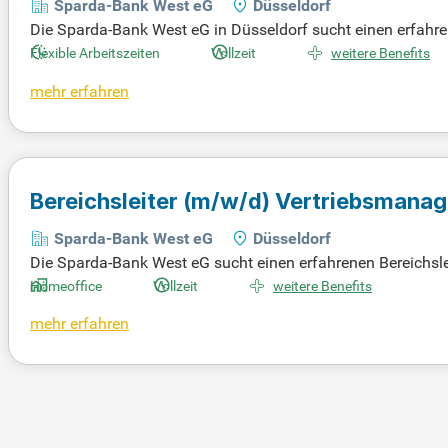
Sparda-Bank West eG
Düsseldorf
Die Sparda-Bank West eG in Düsseldorf sucht einen erfahren
estalten Sie aktiv die Zukunft unserer genossenschaftlic
Flexible Arbeitszeiten
Vollzeit
weitere Benefits
die enge Zusammenarbeit mit dem Vorstand, insbesondere i
mehr erfahren
Konzeption und Moderation des internen Strategieprozesses. 
risieren. Bewerben Sie sich jetzt, um mit uns gemeinsam an
Bereichsleiter
(m/w/d)
Vertriebsmanag
Sparda-Bank West eG
Düsseldorf
Die Sparda-Bank West eG sucht einen erfahrenen Bereichsl
nschaftliche Regionalbank bieten wir moderne, digitale Ba
Homeoffice
Vollzeit
weitere Benefits
ness und Transparenz. Der neue Bereichsleiter wird der stra
mehr erfahren
ragen. Diese Position trägt entscheidend zur strategische
da-Bank aktiv mit – für die finanziellen Lebensziele unserer 