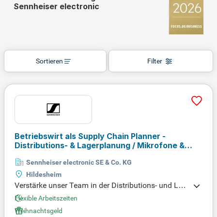
Sennheiser electronic
Sortieren
Filter
Betriebswirt als Supply Chain Planner -
Distributions- & Lagerplanung / Mikrofone &
Audiolösungen
(m/w/d)
Sennheiser electronic SE & Co. KG
Hildesheim
Verstärke unser Team in der Distributions- und Lag
erplanung in SAP! Du bringst eine abgeschlossene
Flexible Arbeitszeiten
kaufmännische Ausbildung oder vergleichbare Qu
Weihnachtsgeld
alifikationen mit und hast mehrjährige Erfahrung in