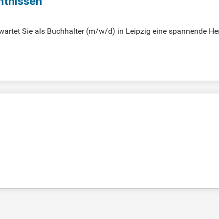
ntnissen
artet Sie als Buchhalter (m/w/d) in Leipzig eine spannende Her
 Step Stone.de!