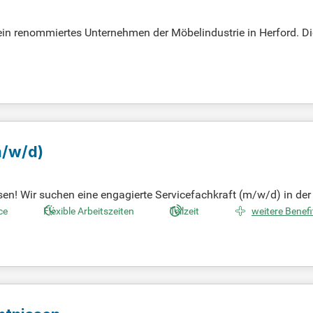
in renommiertes Unternehmen der Möbelindustrie in Herford. Dies
cher Ausbildung und fundierter Erfahrung im Finanzwesen. Zu I
nats- und Jahresabschlüssen nach HGB. Sie sind verantwortlic
liche Budgetplanung unterstützen. Zusätzlich arbeiten Sie im 
talten Sie Ihre Karriere in einem dynamischen Umfeld!
/w/d)
! Wir suchen eine engagierte Servicefachkraft (m/w/d) in der
 (Saale). Starte deine Karriere am 01.08.2026!
ce
Flexible Arbeitszeiten
Teilzeit
weitere Benefi