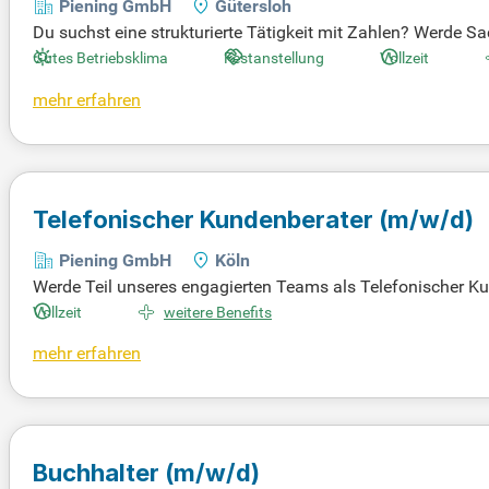
Piening GmbH
Gütersloh
Du suchst eine strukturierte Tätigkeit mit Zahlen? Werde 
r Logistikdienstleister, sucht Verstärkung in Vollzeit. Wen
Gutes Betriebsklima
Festanstellung
Vollzeit
ern möchtest, bist du hier richtig. Genieße ein modernes Ar
mehr erfahren
rriere in der Debitorenbuchhaltung! Original Stellenanzei
Telefonischer Kundenberater
(m/w/d)
Piening GmbH
Köln
Werde Teil unseres engagierten Teams als Telefonischer K
erfolgreich Energie- und Telekommunikationsprodukte. Dein
Vollzeit
weitere Benefits
denzufriedenheit. Du bringst erste Erfahrungen in der Kun
mehr erfahren
ools und CRM-Systemen ist von Vorteil. Freu dich auf einen
Buchhalter
(m/w/d)