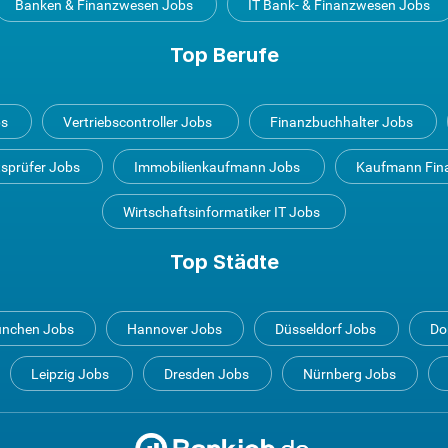
Banken & Finanzwesen Jobs
IT Bank- & Finanzwesen Jobs
Top Berufe
bs
Vertriebscontroller Jobs
Finanzbuchhalter Jobs
tsprüfer Jobs
Immobilienkaufmann Jobs
Kaufmann Fin
Wirtschaftsinformatiker IT Jobs
Top Städte
nchen Jobs
Hannover Jobs
Düsseldorf Jobs
Do
Leipzig Jobs
Dresden Jobs
Nürnberg Jobs