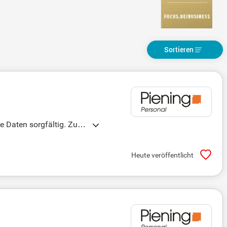
Sortieren
e Daten sorgfältig. Zude
in diverse kaufmännische
t oder Industriekaufman
Heute veröffentlicht
 diese Position entschei