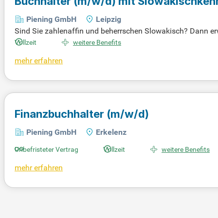
Buchhalter
(m/w/d)
mit Slowakischken
Piening GmbH
Leipzig
Sind Sie zahlenaffin und beherrschen Slowakisch? Dann erw
anzbranche. Entdecken Sie Ihre Zukunft – mehr Details auf
Vollzeit
weitere Benefits
mehr erfahren
Finanzbuchhalter
(m/w/d)
Piening GmbH
Erkelenz
Unbefristeter Vertrag
Vollzeit
weitere Benefits
mehr erfahren