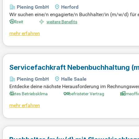
Piening GmbH
Herford
Wir suchen eine/n engagierte/n Buchhalter/in (m/w/d) für e
ine direkte Anstellung, ideal für Bewerber mit kaufmännis
Vollzeit
weitere Benefits
n das Führen des Hauptbuches sowie die Erstellung von Mo
mehr erfahren
en und die Anlagenbuchhaltung, während Sie auch die jähr
kommunizieren mit Banken. Bewerben Sie sich jetzt und ges
Servicefachkraft Nebenbuchhaltung
(m
Piening GmbH
Halle Saale
Entdecke deine nächste Herausforderung im Rechnungswesen
in renommiertes Unternehmen der Energiewirtschaft in Halle
Gutes Betriebsklima
Unbefristeter Vertrag
Homeoffi
mehr erfahren