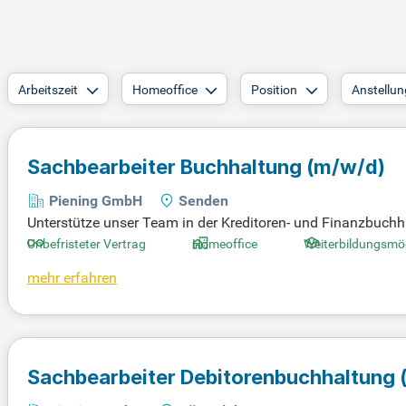
Arbeitszeit
Homeoffice
Position
Anstellun
Sachbearbeiter Buchhaltung
(m/w/d)
Piening GmbH
Senden
Unterstütze unser Team in der Kreditoren- und Finanzbuchh
m hilfst du bei der Erfassung und Pflege von Arbeits- und Feh
Unbefristeter Vertrag
Homeoffice
Weiterbildungsmög
Themen ein. Vorausgesetzt wird eine abgeschlossene kau
mehr erfahren
n. Berufserfahrung in der Buchhaltung sowie sicherer Umga
dend.
Sachbearbeiter Debitorenbuchhaltung