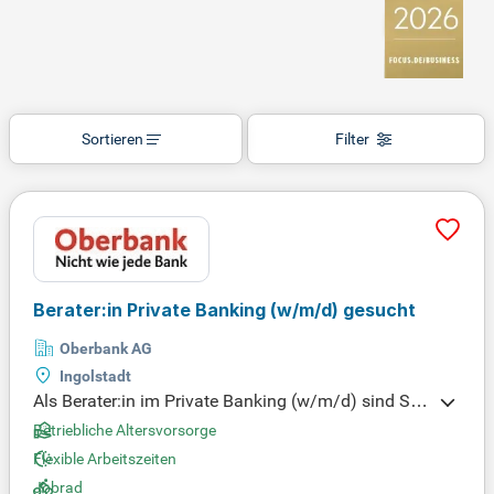
Sortieren
Filter
Berater:in Private Banking (w/m/d) gesucht
Oberbank AG
Ingolstadt
Als Berater:in im Private Banking (w/m/d) sind Sie
verantwortlich für den Aufbau und die strategische
Betriebliche Altersvorsorge
Weiterentwicklung eines hochwertigen Kundenport
Flexible Arbeitszeiten
folios. Sie beraten wohlhabende Privatkund:innen
Jobrad
ganzheitlich in den Bereichen Vermögensanlage, V