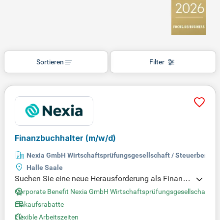
Sortieren
Filter
Finanzbuchhalter
(m/w/d)
Nexia GmbH Wirtschaftsprüfungsgesellschaft / Steuerberatu
Halle Saale
Suchen Sie eine neue Herausforderung als Finanzb
uchhalter (m/w/d) in Halle (Saale)? Bei uns überne
Corporate Benefit Nexia GmbH Wirtschaftsprüfungsgesellschaft / 
hmen Sie eigenverantwortlich die Finanzbuchhaltu
Einkaufsrabatte
ngen nach Handels- und Steuerrecht. Zudem stim
Flexible Arbeitszeiten
men Sie die Bilanz- und GuV-Konten ab und erstell