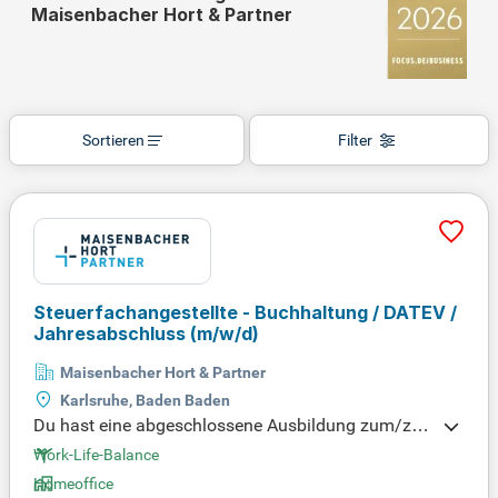
Maisenbacher Hort & Partner
Sortieren
Filter
Steuerfachangestellte - Buchhaltung / DATEV /
Jahresabschluss
(m/w/d)
Maisenbacher Hort & Partner
Karlsruhe, Baden Baden
Du hast eine abgeschlossene Ausbildung zum/zur
Steuerfachangestellten und idealerweise Zusatzqu
Work-Life-Balance
alifikationen wie Steuerfachwirt:in oder Bilanzbuch
Homeoffice
halter:in. Mit mindestens 3 Jahren Erfahrung in ein