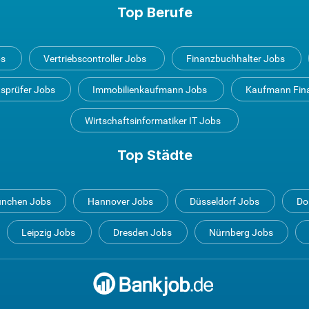
Top Berufe
bs
Vertriebscontroller Jobs
Finanzbuchhalter Jobs
tsprüfer Jobs
Immobilienkaufmann Jobs
Kaufmann Fin
Wirtschaftsinformatiker IT Jobs
Top Städte
nchen Jobs
Hannover Jobs
Düsseldorf Jobs
Do
Leipzig Jobs
Dresden Jobs
Nürnberg Jobs