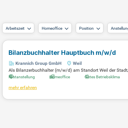
Arbeitszeit
Homeoffice
Position
Anstellun
Bilanzbuchhalter Hauptbuch m/w/d
Krannich Group GmbH
Weil
Als Bilanzerbuchhalter (m/w/d) am Standort Weil der Stadt
oder Vollzeit und mit der Möglichkeit für Home-Office tra
Festanstellung
Homeoffice
Gutes Betriebsklima
en die Erstellung von Monats- und Jahresabschlüssen nach
mehr erfahren
n. Zudem erstellen Sie wichtige Meldungen, wie Umsatzste
schäft des Hauptbuchs und bringen Sie Ihr Know-how ein. Bew