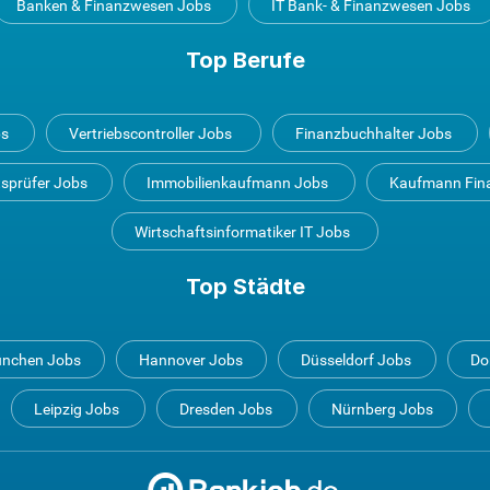
Banken & Finanzwesen Jobs
IT Bank- & Finanzwesen Jobs
Top Berufe
bs
Vertriebscontroller Jobs
Finanzbuchhalter Jobs
tsprüfer Jobs
Immobilienkaufmann Jobs
Kaufmann Fin
Wirtschaftsinformatiker IT Jobs
Top Städte
nchen Jobs
Hannover Jobs
Düsseldorf Jobs
Do
Leipzig Jobs
Dresden Jobs
Nürnberg Jobs