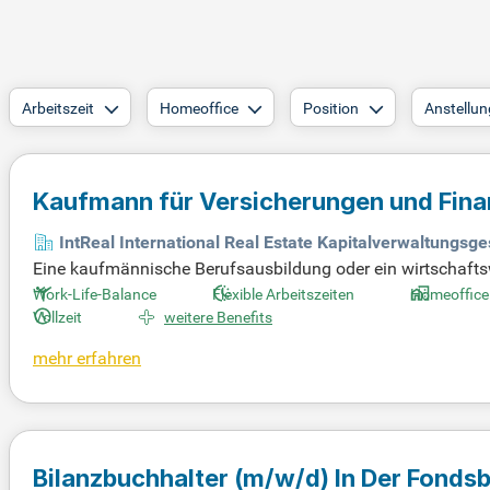
Arbeitszeit
Homeoffice
Position
Anstellun
Kaufmann für Versicherungen und Finanz
Kapitalverwaltungsgesellschaft
(m/w/
IntReal International Real Estate Kapitalverwaltungsg
Eine kaufmännische Berufsausbildung oder ein wirtschaftsw
Versicherungssektor. Besonders gefragt sind Kenntnisse in 
Work-Life-Balance
Flexible Arbeitszeiten
Homeoffice
ndiger und strukturierter Arbeitsstil sowie Verhandlungsgesc
Vollzeit
weitere Benefits
gen Urlaub für eine optimale Work-Life-Balance. Unsere mod
mehr erfahren
ein angenehmes Arbeitsumfeld. Werden Sie Teil unseres Te
Bilanzbuchhalter
(m/w/d)
In Der Fonds