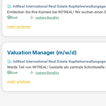
IntReal International Real Estate Kapitalverwaltungsg
Entdecken Sie Ihre Karriere bei INTREAL! Wir suchen einen
set-Dienstleistungen mit uns und verwandeln Sie Potenzial in
Vollzeit
weitere Benefits
mehr erfahren
Valuation Manager
(m/w/d)
IntReal International Real Estate Kapitalverwaltungsg
Werde Teil von INTREAL! Gestalte als zentrale Schnittstelle 
verwandeln. Bewirb dich jetzt, um mehr über deine spannend
Vollzeit
weitere Benefits
mehr erfahren