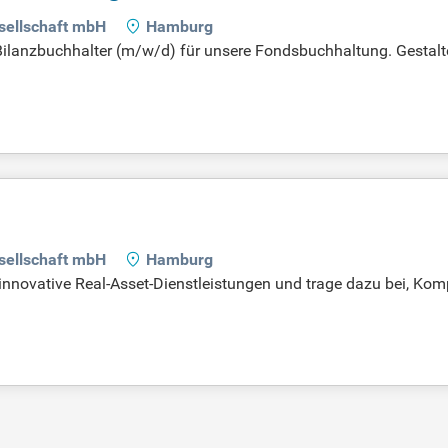
esellschaft mbH
Hamburg
 Bilanzbuchhalter (m/w/d) für unsere Fondsbuchhaltung. Gestal
 greifbaren Fortschritt. Bewerben Sie sich jetzt!
esellschaft mbH
Hamburg
innovative Real-Asset-Dienstleistungen und trage dazu bei, Kompl
e Rolle zu erfahren!