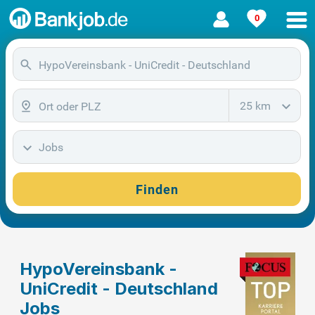
0
25 km
Jobs
Finden
HypoVereinsbank -
UniCredit - Deutschland
Jobs