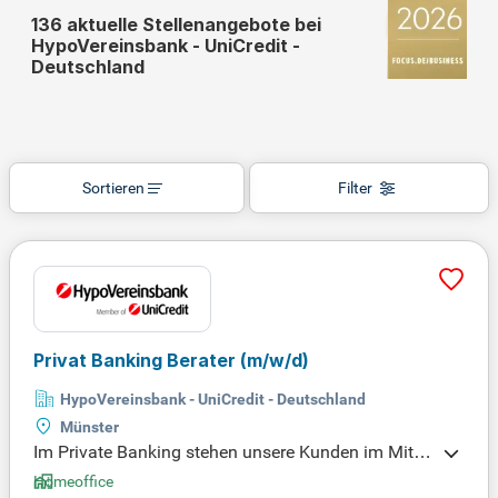
136 aktuelle Stellenangebote bei
HypoVereinsbank - UniCredit -
Deutschland
Sortieren
Filter
Privat Banking Berater
(m/w/d)
HypoVereinsbank - UniCredit - Deutschland
Münster
Im Private Banking stehen unsere Kunden im Mittel
punkt. Wir sind der erste Ansprechpartner für anspr
Homeoffice