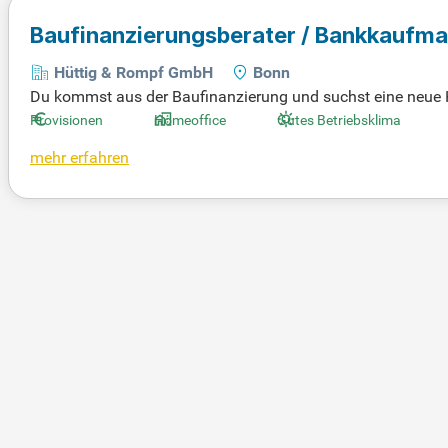
Baufinanzierungsberater / Bankkaufm
Hüttig & Rompf GmbH
Bonn
Du kommst aus der Baufinanzierung und suchst eine neue H
Routine. Deine Beratungsweise ist klar, verlässlich und auf
Provisionen
Homeoffice
Gutes Betriebsklima
sbildung oder ein Studium im Banken-, Versicherungs- oder 
mehr erfahren
Bei uns bist du kein „Vertriebler“, sondern ein Partner auf 