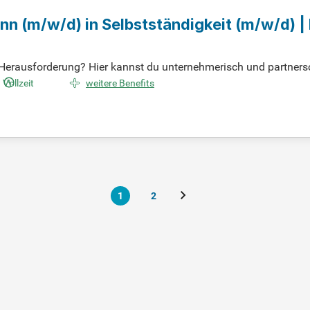
ann
(m/w/d)
in Selbstständigkeit
(m/w/d)
| 
erausforderung? Hier kannst du unternehmerisch und partnersch
 Augenhöhe: Vertrauen ist der Schlüssel zu erfolgreichen Abschl
Vollzeit
weitere Benefits
Immobilienbereich mit? Oder hast du eine vergleichbare Qualifi
Augenhöhe, was deine Karriere nachhaltig stärkt.
1
2