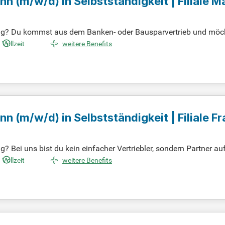
ann
(m/w/d)
in Selbstständigkeit | Filiale 
ung? Du kommst aus dem Banken- oder Bausparvertrieb und möc
d verlässlich – Vertrauen ist der Schlüssel zu erfolgreichen Abs
Vollzeit
weitere Benefits
ilienbereich hast (oder vergleichbare Qualifikationen wie § 34i
artner auf Augenhöhe agierst. Entscheide dich für ein Team, das 
ann
(m/w/d)
in Selbstständigkeit | Filiale 
? Bei uns bist du kein einfacher Vertriebler, sondern Partner a
st perfekt zu uns. Wir bieten dir ein unternehmerisches Umfeld,
Vollzeit
weitere Benefits
ass du eine Ausbildung oder ein Studium im Bereich Banken, Ve
, das Wert auf echte Partnerschaften legt!