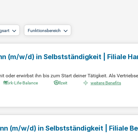
gsart
Funktionsbereich
ann
(m/w/d)
in Selbstständigkeit | Filiale H
der erwirbst ihn bis zum Start deiner Tätigkeit. Als Vertriebs
en erfolgreich abzuschließen. Teamorientierung ist dir wichtig
Work-Life-Balance
Vollzeit
weitere Benefits
gaben gehört das Beziehungsmanagement mit einem starken Net
, Banken und Kunden zu agieren, ist entscheidend. Du führst alle
 Resultate im Bereich Baufinanzierung.
ann
(m/w/d)
in Selbstständigkeit | Filiale Be