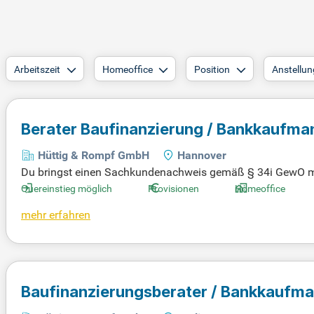
Arbeitszeit
Homeoffice
Position
Anstellun
Berater Baufinanzierung / Bankkaufm
Hüttig & Rompf GmbH
Hannover
Du bringst einen Sachkundenachweis gemäß § 34i GewO mit o
erhandlungsgeschick mit effektiven Techniken, um Beratung
Quereinstieg möglich
Provisionen
Homeoffice
Kollegen fördert den gemeinsamen Erfolg. Zu deinen Auf
mehr erfahren
auträgern. Deine Fähigkeit, als Navigator zwischen Partnern
durch den Finanzierungsprozess und sorgst so für optimale
Baufinanzierungsberater / Bankkaufm