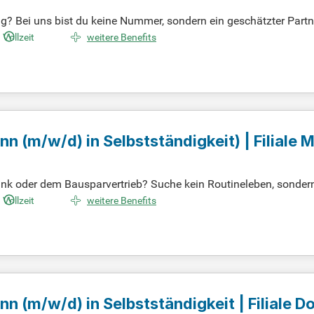
g? Bei uns bist du keine Nummer, sondern ein geschätzter Part
 ist bei uns goldwert. Wir bieten dir ein unternehmerisches Umf
Vollzeit
weitere Benefits
r Schlüssel zu erfolgreichen Abschlüssen – und genau das schät
 erlebe, wie deine Beratung wirklich zählt!
ann
(m/w/d)
in Selbstständigkeit) | Filiale
Bank oder dem Bausparvertrieb? Suche kein Routineleben, sonde
strategie basiert auf Verlässlichkeit und Augenhöhe, wodurch Ve
Vollzeit
weitere Benefits
udium im Banken-, Versicherungs- oder Immobilienbereich? Dann 
 ein geschätzter Partner, der aktiv zum Erfolg beiträgt. Entfalte d
ann
(m/w/d)
in Selbstständigkeit | Filiale 