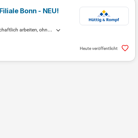
Filiale Bonn - NEU!
aftlich arbeiten, ohne
üssen. Bringst du eine Au
kation, wie § 34i GewO?
Heute veröffentlicht