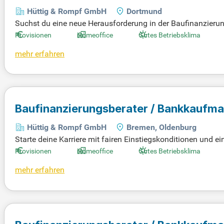
Hüttig & Rompf GmbH
Dortmund
Suchst du eine neue Herausforderung in der Baufinanzierung?
ftliches Arbeitsumfeld, in dem Unternehmergeist zählt. Du 
Provisionen
Homeoffice
Gutes Betriebsklima
ig ist zudem eine Ausbildung oder ein Studium im Banken-, 
mehr erfahren
in Vertriebler bist, sondern ein geschätzter Partner.
Baufinanzierungsberater / Bankkaufm
Hüttig & Rompf GmbH
Bremen, Oldenburg
Starte deine Karriere mit fairen Einstiegskonditionen und e
sionsmodell, das dir Wachstumsmöglichkeiten bietet. Du wäh
Provisionen
Homeoffice
Gutes Betriebsklima
bei uns an erster Stelle. Unsere strukturierte Einarbeitung
mehr erfahren
st. Profitiere von einem starken Teamspirit, einem effizient
ändig, aber nie allein – erlebe kollegialen Austausch und b