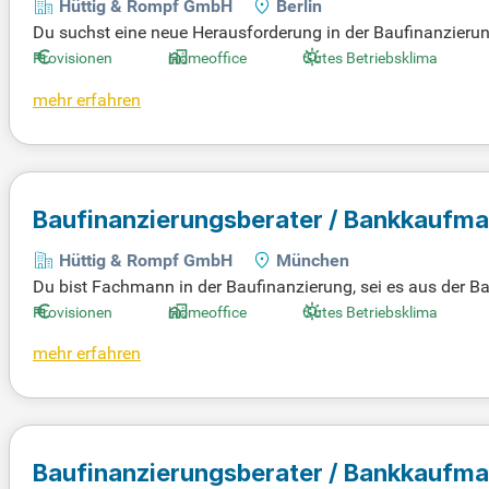
Hüttig & Rompf GmbH
Berlin
Du suchst eine neue Herausforderung in der Baufinanzierun
Erfahrung aus der Banken-, Bauspar- oder Immobilienbranche
Provisionen
Homeoffice
Gutes Betriebsklima
twas bewegen kannst. Vertrauen und Verlässlichkeit sind de
mehr erfahren
ne Qualifikation, sei es durch Ausbildung oder § 34i, mit und
Baufinanzierungsberater / Bankkaufm
Hüttig & Rompf GmbH
München
Du bist Fachmann in der Baufinanzierung, sei es aus der 
d, das unternehmerisches Handeln fördert. Deine Beratungs
Provisionen
Homeoffice
Gutes Betriebsklima
Abschlüsse entstehen. Hast du eine Ausbildung oder ein St
mehr erfahren
chtig. Bei uns bist du kein Teil einer Vertriebslinie, sondern
tnerschaftlichen Arbeitsumfeld!
Baufinanzierungsberater / Bankkaufm