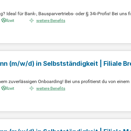
 Ideal für Bank-, Bausparvertriebs- oder § 34i-Profis! Bei uns f
berätst auf Augenhöhe und weißt, dass Vertrauen die Grundlage f
Vollzeit
weitere Benefits
Versicherungs- oder Immobilienbereich. Werde Teil unseres Team
ann
(m/w/d)
in Selbstständigkeit | Filiale 
inem zuverlässigen Onboarding! Bei uns profitierst du von einem 
lst, ob du im Homeoffice oder Büro arbeiten möchtest – Freihei
Vollzeit
weitere Benefits
 mit individuellem Coaching sorgt dafür, dass du von Anfang an u
en Backoffice und klaren Prozessen, die dir den Rücken freihalten.
ereichernde Afterworks!