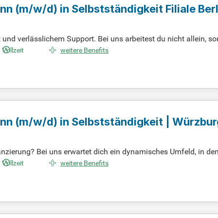
ann
(m/w/d)
in Selbstständigkeit Filiale Berl
und verlässlichem Support. Bei uns arbeitest du nicht allein, son
ördern das Miteinander und stärken dein persönliches Wachstu
Vollzeit
weitere Benefits
trieb, bist du genau richtig. Suche kein Routineumfeld, sonder
ffen wir gemeinsam Vertrauen und erfolgreich Abschlüsse.
ann
(m/w/d)
in Selbstständigkeit | Würzbur
anzierung? Bei uns erwartet dich ein dynamisches Umfeld, in d
n werden. Du bist ein verlässlicher Berater, der auf Augenhöh
Vollzeit
weitere Benefits
 Banken-, Versicherungs- oder Immobilienbereich mitbringst, bis
 Partner, der aktiv zum Erfolg beiträgt. Werde Teil unseres Team