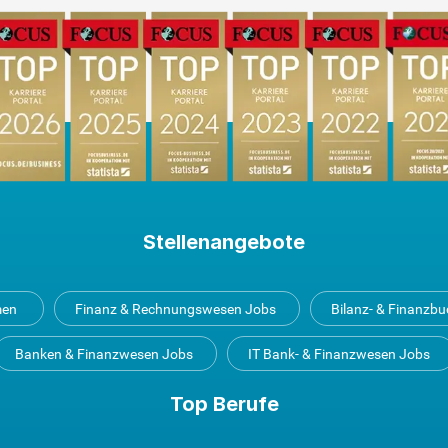
Stellenangebote
men
Finanz & Rechnungswesen Jobs
Bilanz- & Finanzb
Banken & Finanzwesen Jobs
IT Bank- & Finanzwesen Jobs
Top Berufe