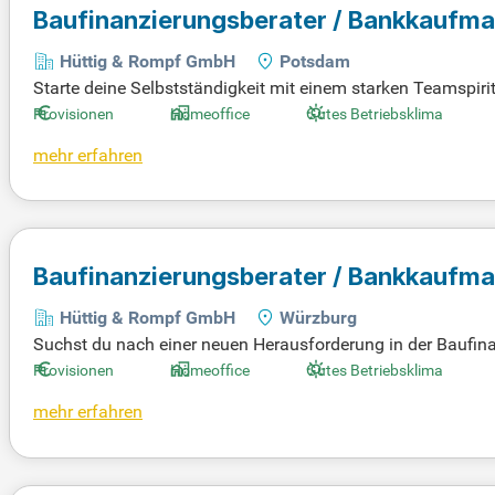
Baufinanzierungsberater / Bankkaufm
Hüttig & Rompf GmbH
Potsdam
Starte deine Selbstständigkeit mit einem starken Teamspirit 
egialem Austausch und kurzen Wegen. Unsere Afterworks f
Provisionen
Homeoffice
Gutes Betriebsklima
nanzierung kommst, sei es aus der Bank oder dem Bausparver
mehr erfahren
en auf Augenhöhe. Mit klarer, verlässlicher Beratung scha
Baufinanzierungsberater / Bankkaufm
Hüttig & Rompf GmbH
Würzburg
Suchst du nach einer neuen Herausforderung in der Baufin
nken und partnerschaftliche Zusammenarbeit großgeschriebe
Provisionen
Homeoffice
Gutes Betriebsklima
auen aufbaut? Wenn du eine Ausbildung oder ein Studium im
mehr erfahren
ns. Wir schätzen dich nicht als Vertriebslinie, sondern als
mit uns die Zukunft der Baufinanzierung!