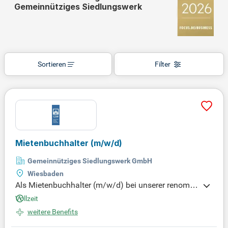
Gemeinnütziges Siedlungswerk
Sortieren
Filter
Mietenbuchhalter
(m/w/d)
Gemeinnütziges Siedlungswerk GmbH
Wiesbaden
Als Mietenbuchhalter (m/w/d) bei unserer renomm
ierten Immobiliengesellschaft in Frankfurt am Mai
Vollzeit
n tragen Sie zur ökologischen und sozialen Wohnu
weitere Benefits
ngsversorgung bei. Seit über 75 Jahren schaffen w
ir Wohnräume, die auf die Bedürfnisse verschieden