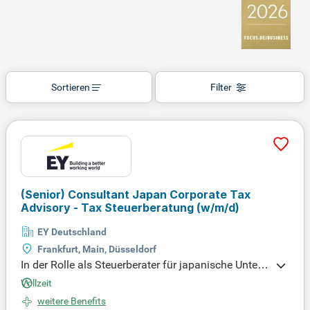
Sortieren
Filter
(Senior) Consultant Japan Corporate Tax
Advisory - Tax Steuerberatung (w/m/d)
EY Deutschland
Frankfurt, Main, Düsseldorf
In der Rolle als Steuerberater für japanische Untern
ehmen übernimmst du vielfältige Aufgaben, wie di
Vollzeit
e Erstellung jährlicher Steuererklärungen und die B
weitere Benefits
egleitung bei Betriebsprüfungen. Du beantwortest