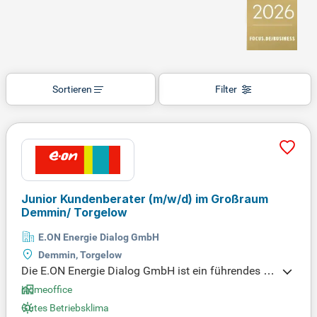
Sortieren
Filter
Junior Kundenberater
(m/w/d)
im Großraum
Demmin/ Torgelow
E.ON Energie Dialog GmbH
Demmin, Torgelow
Die E.ON Energie Dialog GmbH ist ein führendes U
nternehmen im Kundenkontaktmanagement und b
Homeoffice
ei Lieferantenwechseln. Wir gestalten die Energiez
Gutes Betriebsklima
ukunft aktiv, indem wir maßgeschneiderte Energiel