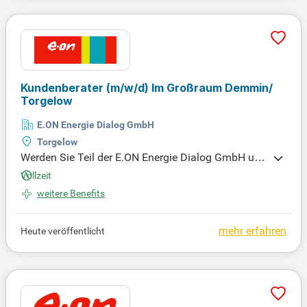
abe. Du arbeitest eng mit verschiedenen Teams zu
sammen, um einen stabilen und skalierbaren Date
nbankbetrieb zu gewährleisten. Werde Teil unseres
innovativen Unternehmens und forme die Zukunft
der Energiebranche!
Kundenberater
(m/w/d)
Im Großraum Demmin/
Torgelow
E.ON Energie Dialog GmbH
Torgelow
Werden Sie Teil der E.ON Energie Dialog GmbH und
gestalten Sie die Energiezukunft mit! Gemeinsam b
Vollzeit
ieten wir innovative Energielösungen und herausra
weitere Benefits
genden Kundenservice. Entdecken Sie Ihre Karriere
chancen – jetzt bewerben für die vollständige Stell
enbeschreibung!
mehr erfahren
Heute veröffentlicht