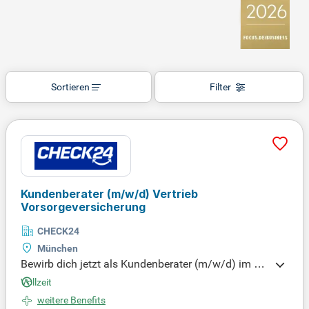
Sortieren
Filter
Kundenberater
(m/w/d)
Vertrieb
Vorsorgeversicherung
CHECK24
München
Bewirb dich jetzt als Kundenberater (m/w/d) im Ve
rtrieb von Risikolebensversicherungen bei CHECK2
Vollzeit
4! Nutze unsere vorqualifizierten Leads für eine ind
weitere Benefits
ividuelle Beratung am Telefon, ganz ohne Akquise.