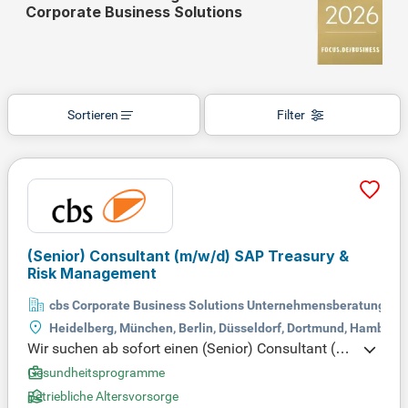
Corporate Business Solutions
Sortieren
Filter
(Senior) Consultant
(m/w/d)
SAP Treasury &
Risk Management
cbs Corporate Business Solutions Unternehmensberatung G
Heidelberg, München, Berlin, Düsseldorf, Dortmund, Hamburg, S
Wir suchen ab sofort einen (Senior) Consultant (m/
w/d) für SAP Treasury & Risk Management. In dies
Gesundheitsprogramme
er Schlüsselposition unterstützen Sie den Aufbau e
Betriebliche Altersvorsorge
ines Consulting-Teams und erleben eine abwechsl