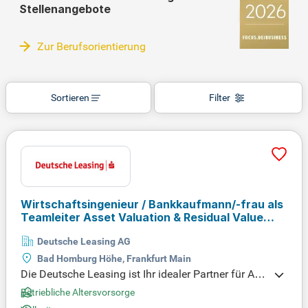
Stellenangebote
Zur Berufsorientierung
Sortieren
Filter
Wirtschaftsingenieur / Bankkaufmann/-frau als
Teamleiter Asset Valuation & Residual Value
Management / Restwertbewertung
Deutsche Leasing AG
Industrieanlagen-Leasing
(m/w/d)
Bad Homburg Höhe, Frankfurt Main
Die Deutsche Leasing ist Ihr idealer Partner für Ass
et-Finance im deutschen Mittelstand. Als Marktfüh
Betriebliche Altersvorsorge
rer unterstützen wir die digitale und klimafreundlic