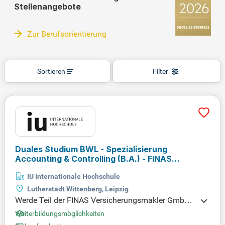
Stellenangebote
Zur Berufsorientierung
Sortieren
Filter
Duales Studium BWL - Spezialisierung
Accounting & Controlling (B.A.) - FINAS
Versicherungsmakler GmbH
IU Internationale Hochschule
Lutherstadt Wittenberg, Leipzig
Werde Teil der FINAS Versicherungsmakler GmbH
und beginne am 1. Oktober 2026 deine Karriere! Wi
Weiterbildungsmöglichkeiten
r bieten dir ein praxisnahes Studium an der IU, Cam