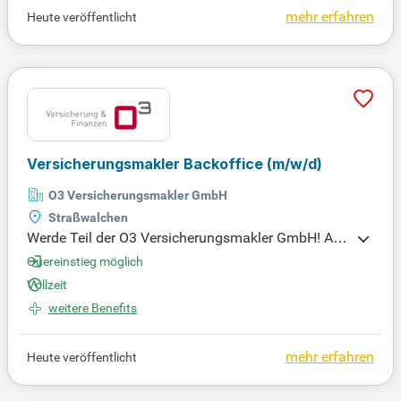
mehr erfahren
Heute veröffentlicht
Versicherungsmakler Backoffice
(m/w/d)
O3 Versicherungsmakler GmbH
Straßwalchen
Werde Teil der O3 Versicherungsmakler GmbH! Als
unabhängiger Versicherungsmakler mit Standorten
Quereinstieg möglich
in Straßwalchen, Ried im Innkreis und Braunau am
Vollzeit
Inn suchen wir kundenorientierte Talente, die lösun
weitere Benefits
gsorientiert denken und handeln.
mehr erfahren
Heute veröffentlicht