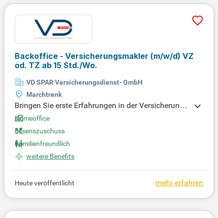
Backoffice - Versicherungsmakler
(m/w/d)
VZ
od. TZ ab 15 Std./Wo.
VD SPAR Versicherungsdienst- GmbH
Marchtrenk
Bringen Sie erste Erfahrungen in der Versicherungs
branche mit, insbesondere in Kfz-, Unfall-, Haftpflic
Homeoffice
ht- oder Krankenversicherungen? Besitzen Sie exze
Essenszuschuss
llente Kenntnisse in Office365, insbesondere in Wo
Familienfreundlich
rd, Excel und Outlook? Dann könnte diese Position
weitere Benefits
perfekt für Sie sein!
mehr erfahren
Heute veröffentlicht