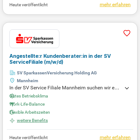
mehr erfahren
Heute veröffentlicht
Angestellte:r Kundenberater:in in der SV
ServiceFiliale
(m/w/d)
SV SparkassenVersicherung Holding AG
Mannheim
In der SV Service Filiale Mannheim suchen wir eng
agierte Kundenberater:innen (m/w/d). Gestalten Si
Gutes Betriebsklima
e gemeinsam mit uns die Zukunft der Versicherung
Work-Life-Balance
en – digital und flexibel! Telefonisch, per Video ode
Flexible Arbeitszeiten
r im Chat bieten Sie individuelle Beratung und sich
ern somit die Zukunft unserer Kund:innen. Ihr Beitr
weitere Benefits
ag ist entscheidend: Sie schützen, was den Mensc
hen wichtig ist, und beraten sie zu Versicherungs- u
mehr erfahren
Heute veröffentlicht