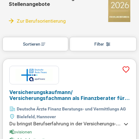
Stellenangebote
Zur Berufsorientierung
Sortieren
Filter
Versicherungskaufmann/
Versicherungsfachmann als Finanzberater für
Ärzte
(m/w/d)
Deutsche Ärzte Finanz Beratungs- und Vermittlungs AG
Bielefeld, Hannover
Du bringst Berufserfahrung in der Versicherungs- o
der Finanzdienstleistungsbranche mit, idealerweise
Provisionen
mit einer Ausbildung zum Versicherungsfachmann