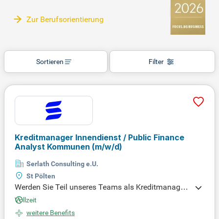
Zur Berufsorientierung
Sortieren
Filter
Kreditmanager Innendienst / Public Finance
Analyst Kommunen
(m/w/d)
Serlath Consulting e.U.
St Pölten
Werden Sie Teil unseres Teams als Kreditmanager
Innendienst/Public Finance Analyst für Kommune
Vollzeit
n (m/w/d)! Analysieren Sie Kredit- und Finanzierun
weitere Benefits
gsdaten, erstellen Sie aussagekräftige Auswertung