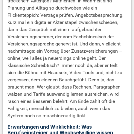
trockenem Aktenjob? Mitnichten. In Wahrheit sind
Planung und Alltag so durchwoben wie ein
Flickenteppich: Verträge prüfen, Angebotsbesprechung,
kurz mal ein digitaler Aktenstapel zwischenschieben,
dann das Gespräch mit einem aufgebrachten
Versicherungsnehmer, der vom Fachchinesisch der
Versicherungssprache genervt ist. Und dann, vielleicht
nachmittags: ein Vortrag über Zusatzversicherungen –
online, weil alles ja neuerdings online geht. Der
klassische Schreibtisch? Immer noch da, aber er teilt
sich die Bühne mit Headsets, Video-Tools und, nicht zu
vergessen, dem eigenen Bauchgefühl. Denn ja, das
braucht man. Wer glaubt, dass Rechnen, Paragraphen
wälzen und Tarife auswendig lernen ausreichen, wird
rasch eines Besseren belehrt: Am Ende zählt oft die
Fähigkeit, menschlich zu bleiben, auch wenn das
System noch so maschinenartig tickt.
Erwartungen und Wirklichkeit: Was
Berufseinsteiger und Wechselwillige wissen