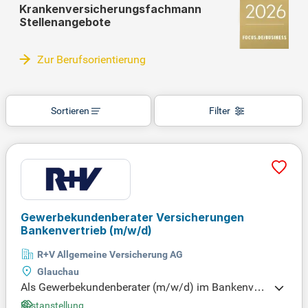
Krankenversicherungsfachmann
Stellenangebote
Zur Berufsorientierung
Sortieren
Filter
Gewerbekundenberater Versicherungen
Bankenvertrieb
(m/w/d)
R+V Allgemeine Versicherung AG
Glauchau
Als Gewerbekundenberater (m/w/d) im Bankenvert
rieb für die Region Glauchau entwickelst du maßge
Festanstellung