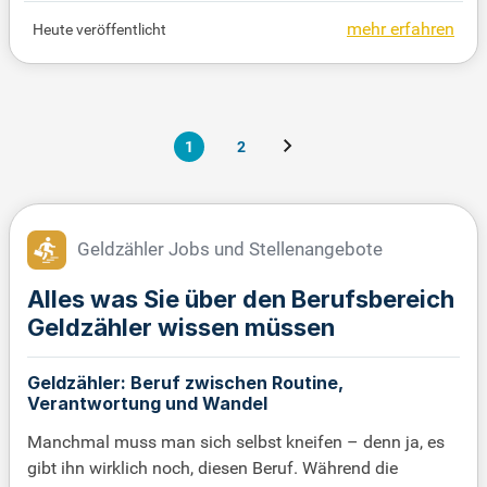
udem erstellen Sie Hausgeld- und Nebenkostenabr
mehr erfahren
Heute veröffentlicht
echnungen sowie wirtschaftliche Pläne. Ihre Kom
munikation mit Eigentümern, Mietern und Dienstlei
stern ist essenziell für einen reibungslosen Ablauf.
Abschließend optimieren Sie stets interne Prozess
e, um Effizienz und Qualität in der Buchhaltung zu
1
2
gewährleisten.
Geldzähler Jobs und Stellenangebote
Alles was Sie über den Berufsbereich
Geldzähler wissen müssen
Geldzähler: Beruf zwischen Routine,
Verantwortung und Wandel
Manchmal muss man sich selbst kneifen – denn ja, es
gibt ihn wirklich noch, diesen Beruf. Während die