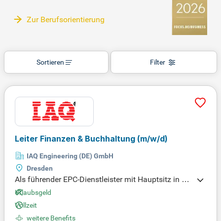
Zur Berufsorientierung
Sortieren
Filter
Leiter Finanzen & Buchhaltung
(m/w/d)
IAQ Engineering (DE) GmbH
Dresden
Als führender EPC-Dienstleister mit Hauptsitz in M
alaysia sind wir stolz darauf, an einem hochmoder
Urlaubsgeld
nen Halbleiterprojekt in Dresden zu arbeiten. Unser
Vollzeit
e Expertise umfasst anspruchsvolle Leistungen in
weitere Benefits
der Reinraumarchitektur und Compliance-Manage