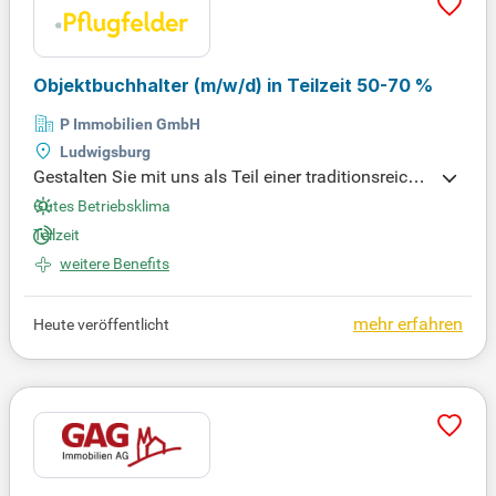
l deiner Tätigkeit. Durch die enge Zusammenarbeit
mit Hausverwaltern und Steuerberatern optimierst
du zudem interne Abläufe und Prozesse, um Effizie
Objektbuchhalter
(m/w/d)
in Teilzeit 50-70 %
nz zu steigern.
P Immobilien GmbH
Ludwigsburg
Gestalten Sie mit uns als Teil einer traditionsreiche
n Unternehmensgruppe Lebensräume und Lösung
Gutes Betriebsklima
en für die Region Stuttgart. Profitieren Sie von unse
Teilzeit
rem kreativen Team und einem breiten Netzwerk zu
weitere Benefits
r Förderung innovativer Ansätze. Bewerben Sie sic
h jetzt!
mehr erfahren
Heute veröffentlicht