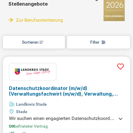
Stellenangebote
Zur Berufsorientierung
Sortieren
Filter
Datenschutzkoordinator
(m/w/d)
(Verwaltungsfachwirt
(m/w/d)
, Verwaltung,
Public Administration / Management,
Landkreis Stade
Verwaltungsbetriebswirtschaft)
Stade
Wir suchen einen engagierten Datenschutzkoordin
ator (m/w/d) zur Verstärkung unserer Verwaltung. I
Unbefristeter Vertrag
n Teilzeit (19,5 Wochenstunden) und unbefristet üb