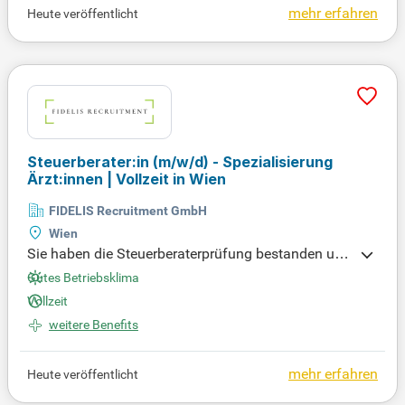
en und Bescheinigungen. Zudem unterstützen Sie
mehr erfahren
Heute veröffentlicht
bei Lohnsteuer- und Sozialversicherungsprüfunge
n, engagiert im Team mit Steuerberater:innen. Eine
abgeschlossene Ausbildung im Steuerbereich oder
entsprechende Fortbildung ist Voraussetzung. Sie
bringen gute Kenntnisse in DATEV (LODAS) sowie
MS Office mit und arbeiten strukturiert und service
orientiert.
Steuerberater:in
(m/w/d)
- Spezialisierung
Ärzt:innen | Vollzeit in Wien
FIDELIS Recruitment GmbH
Wien
Sie haben die Steuerberaterprüfung bestanden und
verfügen über umfassende Buchhaltungskenntniss
Gutes Betriebsklima
e? Dann bringen Sie Ihre mehrjährige Erfahrung in
Vollzeit
der Steuerberatungskanzlei und Ihre Leidenschaft f
weitere Benefits
ür die persönliche Klientenbetreuung bei uns ein!
mehr erfahren
Heute veröffentlicht