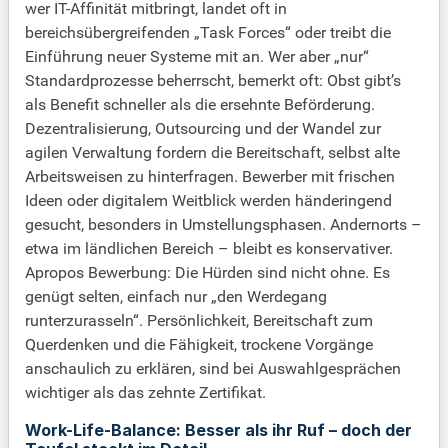
wer IT-Affinität mitbringt, landet oft in
bereichsübergreifenden „Task Forces“ oder treibt die
Einführung neuer Systeme mit an. Wer aber „nur“
Standardprozesse beherrscht, bemerkt oft: Obst gibt’s
als Benefit schneller als die ersehnte Beförderung.
Dezentralisierung, Outsourcing und der Wandel zur
agilen Verwaltung fordern die Bereitschaft, selbst alte
Arbeitsweisen zu hinterfragen. Bewerber mit frischen
Ideen oder digitalem Weitblick werden händeringend
gesucht, besonders in Umstellungsphasen. Andernorts –
etwa im ländlichen Bereich – bleibt es konservativer.
Apropos Bewerbung: Die Hürden sind nicht ohne. Es
genügt selten, einfach nur „den Werdegang
runterzurasseln“. Persönlichkeit, Bereitschaft zum
Querdenken und die Fähigkeit, trockene Vorgänge
anschaulich zu erklären, sind bei Auswahlgesprächen
wichtiger als das zehnte Zertifikat.
Work-Life-Balance: Besser als ihr Ruf – doch der