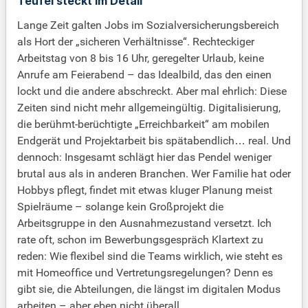
Teufel steckt im Detail
Lange Zeit galten Jobs im Sozialversicherungsbereich
als Hort der „sicheren Verhältnisse“. Rechteckiger
Arbeitstag von 8 bis 16 Uhr, geregelter Urlaub, keine
Anrufe am Feierabend – das Idealbild, das den einen
lockt und die andere abschreckt. Aber mal ehrlich: Diese
Zeiten sind nicht mehr allgemeingültig. Digitalisierung,
die berühmt-berüchtigte „Erreichbarkeit“ am mobilen
Endgerät und Projektarbeit bis spätabendlich… real. Und
dennoch: Insgesamt schlägt hier das Pendel weniger
brutal aus als in anderen Branchen. Wer Familie hat oder
Hobbys pflegt, findet mit etwas kluger Planung meist
Spielräume – solange kein Großprojekt die
Arbeitsgruppe in den Ausnahmezustand versetzt. Ich
rate oft, schon im Bewerbungsgespräch Klartext zu
reden: Wie flexibel sind die Teams wirklich, wie steht es
mit Homeoffice und Vertretungsregelungen? Denn es
gibt sie, die Abteilungen, die längst im digitalen Modus
arbeiten – aber eben nicht überall.