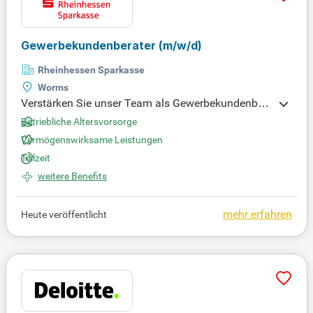
Gewerbekundenberater
(m/w/d)
Rheinhessen Sparkasse
Worms
Verstärken Sie unser Team als Gewerbekundenber
ater (m/w/d) in Voll- oder Teilzeit! Helfen Sie uns, d
Betriebliche Altersvorsorge
as Leben in Rheinhessen zu verbessern, indem Sie
Vermögenswirksame Leistungen
unser wertschätzendes, partnerschaftliches Kunde
Teilzeit
nengagement fördern. Bewerben Sie sich jetzt!
weitere Benefits
mehr erfahren
Heute veröffentlicht