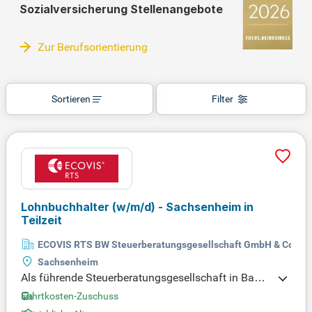
Sozialversicherung Stellenangebote
Zur Berufsorientierung
Sortieren
Filter
Lohnbuchhalter (w/m/d) - Sachsenheim in
Teilzeit
ECOVIS RTS BW Steuerberatungsgesellschaft GmbH & Co. KG
Sachsenheim
Als führende Steuerberatungsgesellschaft in Bade
n-Württemberg mit über 1.500 Mitarbeitenden biete
Fahrtkosten-Zuschuss
n wir umfassende Unterstützung für Unternehmen