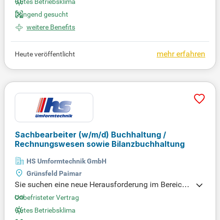
Gutes Betriebsklima
agierten Teams und gestalten Sie aktiv die Zukunft
Dringend gesucht
unseres Unternehmens mit!
weitere Benefits
mehr erfahren
Heute veröffentlicht
Sachbearbeiter (w/m/d) Buchhaltung /
Rechnungswesen sowie Bilanzbuchhaltung
HS Umformtechnik GmbH
Grünsfeld Paimar
Sie suchen eine neue Herausforderung im Bereich
Buchhaltung oder Rechnungswesen? Unser mittels
Unbefristeter Vertrag
tändisches Industrieunternehmen stellt ab sofort ei
Gutes Betriebsklima
nen Sachbearbeiter (w/m/d) ein. Ob in Vollzeit ode