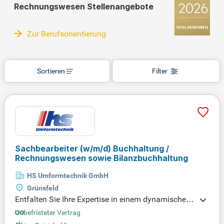
Rechnungswesen Stellenangebote
Zur Berufsorientierung
Sortieren
Filter
Sachbearbeiter (w/m/d) Buchhaltung /
Rechnungswesen sowie Bilanzbuchhaltung
HS Umformtechnik GmbH
Grünsfeld
Entfalten Sie Ihre Expertise in einem dynamischen
Umfeld! Unterstützen Sie uns in den Bereichen Fina
Unbefristeter Vertrag
nzen, Steuern und Recht. Werden Sie Teil eines eng